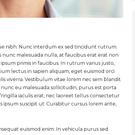
e nibh. Nunc interdum ex sed tincidunt rutrum.
s nunc malesuada nulla, at faucibus erat erat non
psum primis in faucibus. In rutrum varius justo,
etium lectus in sapien aliquam, eget euismod orci
is viverra. Vestibulum vitae lorem nec sem blandit
, nunc eu malesuada sollicitudin, purus est porta
fringilla iaculis erat, nec laoreet tellus consectetur
s ipsum suscipit ut. Curabitur cursus lorem ante,
nsequat euismod enim. In vehicula purus sed