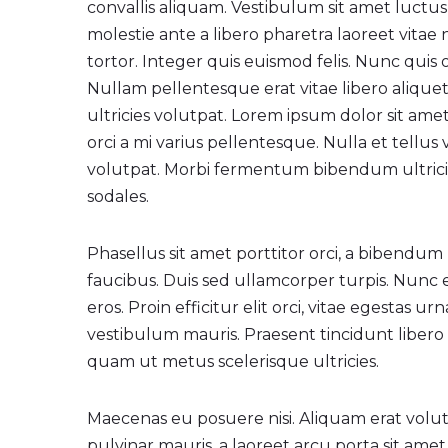
convallis aliquam. Vestibulum sit amet luctus 
molestie ante a libero pharetra laoreet vitae 
tortor. Integer quis euismod felis. Nunc quis od
Nullam pellentesque erat vitae libero alique
ultricies volutpat. Lorem ipsum dolor sit amet
orci a mi varius pellentesque. Nulla et tell
volutpat. Morbi fermentum bibendum ultricies
sodales.
Phasellus sit amet porttitor orci, a bibendum
faucibus. Duis sed ullamcorper turpis. Nunc ero
eros. Proin efficitur elit orci, vitae egestas ur
vestibulum mauris. Praesent tincidunt libe
quam ut metus scelerisque ultricies.
Maecenas eu posuere nisi. Aliquam erat volu
pulvinar mauris, a laoreet arcu porta sit amet.