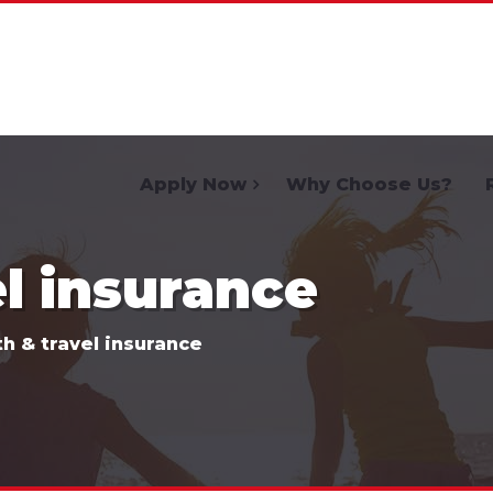
Home
Apply Now
Why Choose Us?
el insurance
h & travel insurance