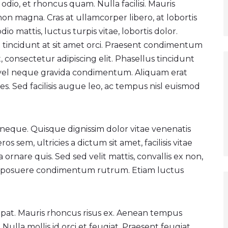
odio, et rhoncus quam. Nulla facilisi. Mauris
non magna. Cras at ullamcorper libero, at lobortis
io mattis, luctus turpis vitae, lobortis dolor.
t tincidunt at sit amet orci. Praesent condimentum
, consectetur adipiscing elit. Phasellus tincidunt
us vel neque gravida condimentum. Aliquam erat
. Sed facilisis augue leo, ac tempus nisl euismod
 neque. Quisque dignissim dolor vitae venenatis
s sem, ultricies a dictum sit amet, facilisis vitae
na ornare quis. Sed sed velit mattis, convallis ex non,
ro posuere condimentum rutrum. Etiam luctus
tpat. Mauris rhoncus risus ex. Aenean tempus
 Nulla mollis id orci et feugiat. Praesent feugiat,