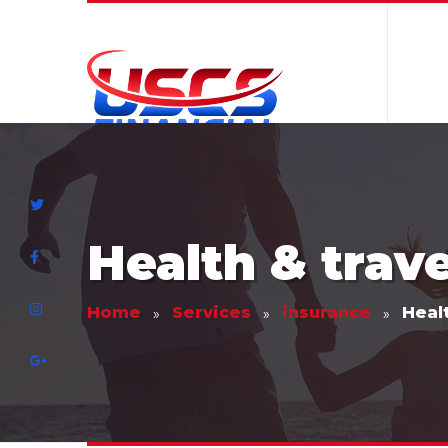
Health & trav
Home
Services
insurance
Healt