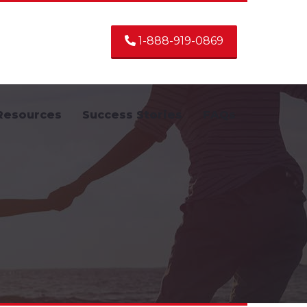
1-888-919-0869
Resources
Success Stories
FAQs